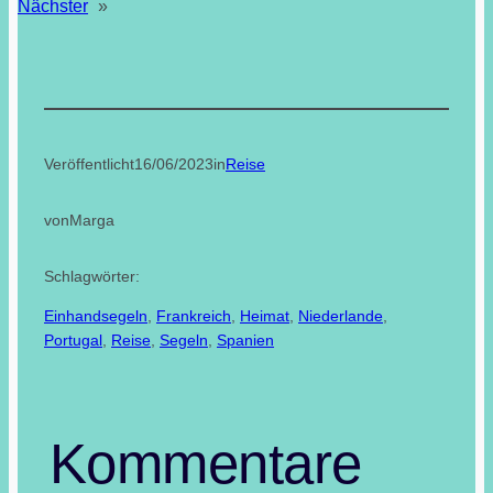
Nächster
»
Veröffentlicht
16/06/2023
in
Reise
von
Marga
Schlagwörter:
Einhandsegeln
, 
Frankreich
, 
Heimat
, 
Niederlande
, 
Portugal
, 
Reise
, 
Segeln
, 
Spanien
Kommentare